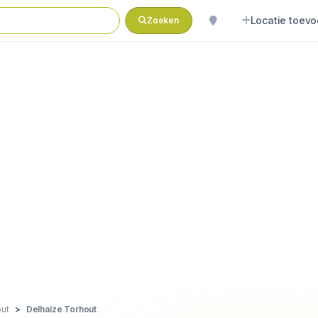
Locatie toev
Zoeken
out
Delhaize Torhout