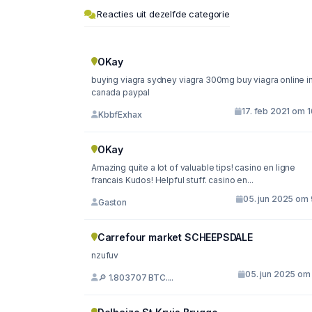
Reacties uit dezelfde categorie
OKay
buying viagra sydney viagra 300mg buy viagra online in
canada paypal
17. feb 2021 om 
KbbfExhax
OKay
Amazing quite a lot of valuable tips! casino en ligne
francais Kudos! Helpful stuff. casino en...
05. jun 2025 om 
Gaston
Carrefour market SCHEEPSDALE
nzufuv
05. jun 2025 om 
🔎 1.803707 BTC....