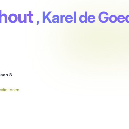
rhout
, Karel de Goe
laan 8
atie tonen