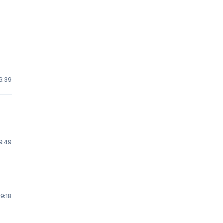
16:39
9:49
9:18