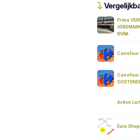
Vergelijkba
Prima VE
VERSMAR
BVBA
Carrefou
Carrefou
OOSTEND
Action Lic
Euro Shop