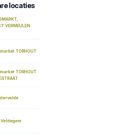
re locaties
RSMARKT,
KT VERMEULEN
r market TORHOUT
r market TORHOUT
ESTRAAT
htervelde
 Veldegem