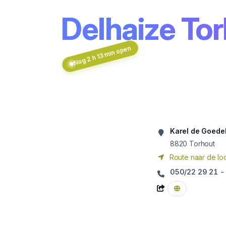
Delhaize To
Nog 2 h 13 min open
Karel de Goede
8820
Torhout
Route naar de loc
050/22 29 21 -