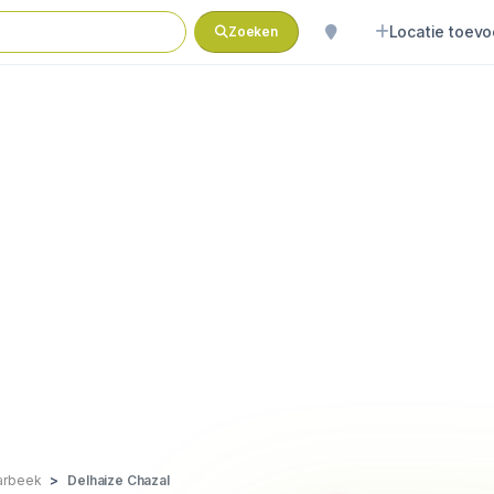
Locatie toev
Zoeken
arbeek
Delhaize Chazal