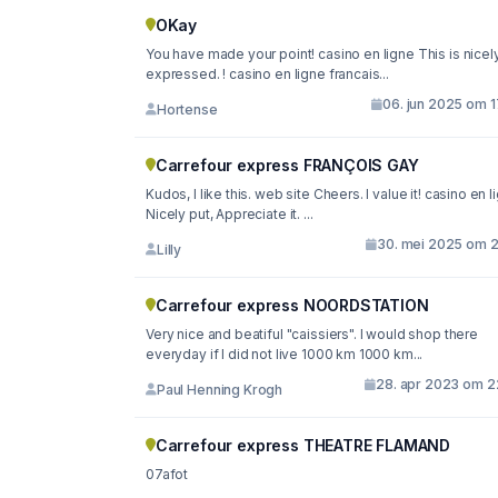
OKay
You have made your point! casino en ligne This is nicel
expressed. ! casino en ligne francais...
06. jun 2025 om 1
Hortense
Carrefour express FRANÇOIS GAY
Kudos, I like this. web site Cheers. I value it! casino en l
Nicely put, Appreciate it. ...
30. mei 2025 om 2
Lilly
Carrefour express NOORDSTATION
Very nice and beatiful "caissiers". I would shop there
everyday if I did not live 1000 km 1000 km...
28. apr 2023 om 2
Paul Henning Krogh
Carrefour express THEATRE FLAMAND
07afot