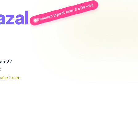
Gesloten (opent over 3 h 04 min)
azal
aan 22
k
atie tonen