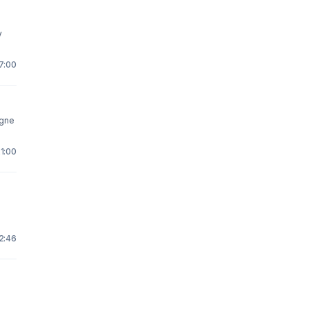
y
7:00
igne
1:00
2:46