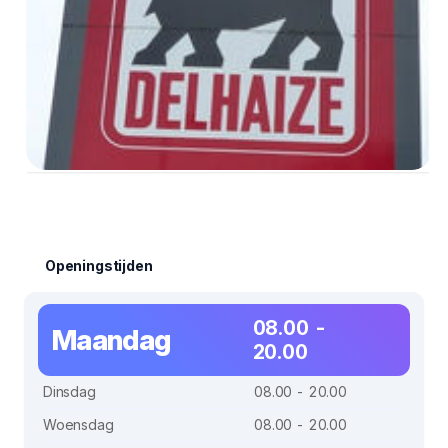
Openingstijden
08.00 -
Maandag
20.00
Dinsdag
08.00 - 20.00
Woensdag
08.00 - 20.00