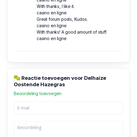
With thanks, I like it.
casino en ligne
Great forum posts, Kudos.
casino en ligne
With thanks! A good amount of stuff.
casino en ligne
Reactie toevoegen voor Delhaize
Oostende Hazegras
Beoordeling toevoegen