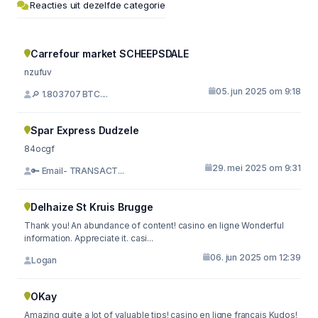
Reacties uit dezelfde categorie
Carrefour market SCHEEPSDALE
nzufuv
05. jun 2025 om 9:18
🔎 1.803707 BTC....
Spar Express Dudzele
84ocgf
29. mei 2025 om 9:31
🔑 Email- TRANSACT...
Delhaize St Kruis Brugge
Thank you! An abundance of content! casino en ligne Wonderful
information. Appreciate it. casi...
06. jun 2025 om 12:39
Logan
OKay
Amazing quite a lot of valuable tips! casino en ligne francais Kudos!