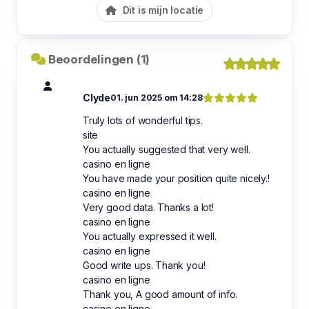
Dit is mijn locatie
Beoordelingen (1)
Clyde
01. jun 2025 om 14:28
Truly lots of wonderful tips.
site
You actually suggested that very well.
casino en ligne
You have made your position quite nicely.!
casino en ligne
Very good data. Thanks a lot!
casino en ligne
You actually expressed it well.
casino en ligne
Good write ups. Thank you!
casino en ligne
Thank you, A good amount of info.
casino en ligne