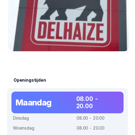
Openingstijden
08.00 -
Maandag
20.00
Dinsdag
08.00 - 20.00
Woensdag
08.00 - 20.00