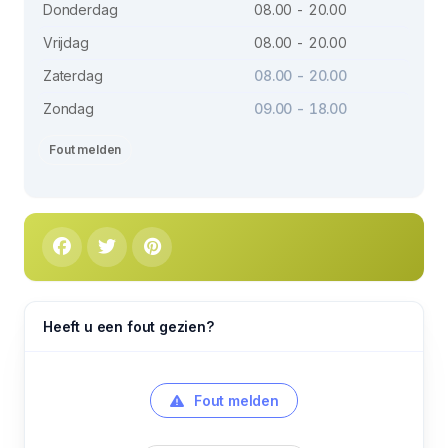
Donderdag
08.00 - 20.00
Vrijdag
08.00 - 20.00
Zaterdag
08.00 - 20.00
Zondag
09.00 - 18.00
Fout melden
Heeft u een fout gezien?
Fout melden