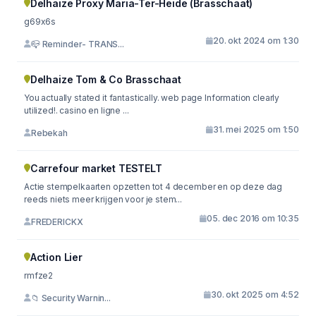
Delhaize Proxy Maria-Ter-Heide (Brasschaat)
g69x6s
20. okt 2024 om 1:30
📪 Reminder- TRANS...
Delhaize Tom & Co Brasschaat
You actually stated it fantastically. web page Information clearly
utilized!. casino en ligne ...
31. mei 2025 om 1:50
Rebekah
Carrefour market TESTELT
Actie stempelkaarten opzetten tot 4 december en op deze dag
reeds niets meer krijgen voor je stem...
05. dec 2016 om 10:35
FREDERICKX
Action Lier
rmfze2
30. okt 2025 om 4:52
📁 Security Warnin...