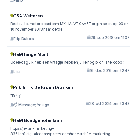
Philip
C&A Wetteren
Beste, Het motorcrossteam MX HALVE GAAZE organiseert op 09 en
10 november 2018 haar derde...
29. sep 2018 om 11:07
Filip Dubois
H&M lange Munt
Goeiedag , ik heb een vraagje hebben jullie nog bikini's te koop ?
16. dec 2016 om 22:47
Lisa
Prik & Tik De Kroon Dranken
fr94iy
28. okt 2024 om 23:48
📫 Message; You go...
H&M Bondgenotenlaan
https://je-tall-marketing-
836.lon1.digitaloceanspaces.com/research/je-marketing-