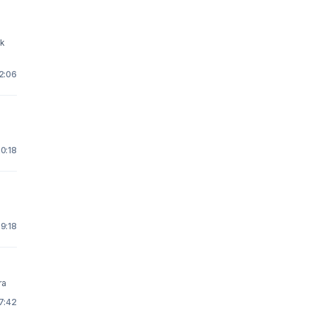
12:06
0:18
9:18
ra
7:42