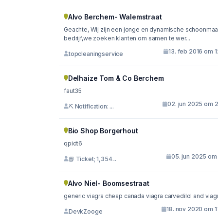
Alvo Berchem- Walemstraat
Geachte, Wij zijn een jonge en dynamische schoonmaak
bedrijf,we zoeken klanten om samen te wer...
13. feb 2016 om 
topcleaningservice
Delhaize Tom & Co Berchem
faut35
02. jun 2025 om 2
⛏ Notification: ...
Bio Shop Borgerhout
qpidt6
05. jun 2025 om 
📘 Ticket; 1,354...
Alvo Niel- Boomsestraat
generic viagra cheap canada viagra carvedilol and viag
18. nov 2020 om 1
DevkZooge