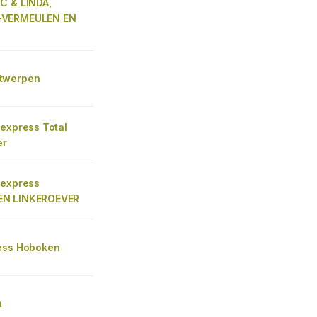
C & LINDA,
VERMEULEN EN
twerpen
 express Total
er
 express
N LINKEROEVER
ess Hoboken
n