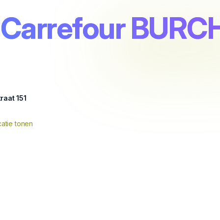
 Carrefour BURC
raat 151
atie tonen