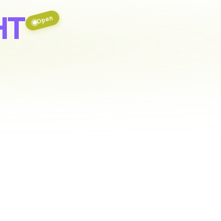
HT
Open