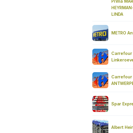
Prima MAR
HEYRMAN-
LINDA
METRO An
Carrefour
Linkeroev
Carrefour
ANTWERPE
Spar Expr
Albert Hei