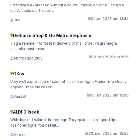
Effectively expressed without a doubt. . casino en ligne Thanks a
lot. Valuable stuff! casin...
01. jun 2025 om 13:44
Gus
Delhaize Shop & Go Metro Stephanie
viagra femme info fastest delivery of mail order viagra viagra
australia mastercard
12. feb 2021 om 8:26
Abcfpagpouddy
OKay
Very well expressed of course! . casino en ligne France Info clearly
applied.. meilleur casino...
06. jun 2025 om 16:08
Randall
ALDI Dilbeek
With thanks. I value it! homepage Truly quite a lot of good tips.
casino en ligne You definit...
30. mei 2025 om 15:55
Mireya