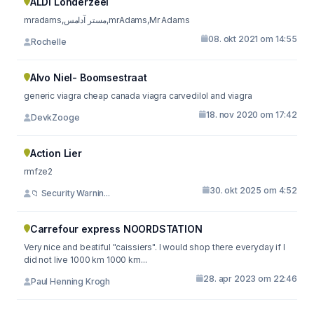
ALDI Londerzeel
mradams,مستر آدامس,mrAdams,Mr Adams
08. okt 2021 om 14:55
Rochelle
Alvo Niel- Boomsestraat
generic viagra cheap canada viagra carvedilol and viagra
18. nov 2020 om 17:42
DevkZooge
Action Lier
rmfze2
30. okt 2025 om 4:52
📁 Security Warnin...
Carrefour express NOORDSTATION
Very nice and beatiful "caissiers". I would shop there everyday if I
did not live 1000 km 1000 km...
28. apr 2023 om 22:46
Paul Henning Krogh