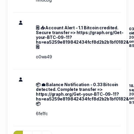
🗒 📥 Account Alert - 1.1 Bitcoin credited.
03
Secure transfer => https://graph.org/Get-
ok
your-BTC-09-11?
20
o
hs=ea5259e819842434fcf8d2b2b1bf0182&
8:
🗒
o0wa49
📦 💼 Balance Notification - 0.33 Bitcoin
18
detected. Complete transfer =>
se
https://graph.org/Get-your-BTC-09-11?
20
o
hs=ea5259e819842434fcf8d2b2b1bf0182&
9:
📦
6fe1fc