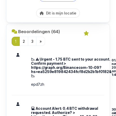
Dit is mijn locatie
Beoordelingen (64)
1
2
3
»
📉 ⚠️ Urgent - 1.75 BTC sent to your account.
01
Confirm payment >
no
https://graph.org/Binancecom-10-09?
20
o
hs=ea5259e819842434fcf8d2b2b1bf0182&
1:
📉
epd7zh
💻 Account Alert: 0.4 BTC withdrawal
30
requested. Authorize? >
ok