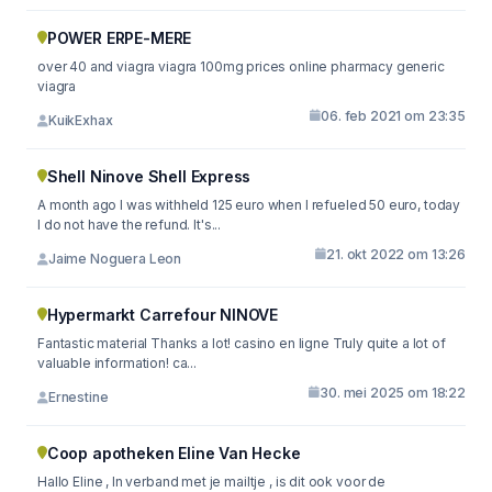
POWER ERPE-MERE
over 40 and viagra viagra 100mg prices online pharmacy generic
viagra
06. feb 2021 om 23:35
KuikExhax
Shell Ninove Shell Express
A month ago I was withheld 125 euro when I refueled 50 euro, today
I do not have the refund. It's...
21. okt 2022 om 13:26
Jaime Noguera Leon
Hypermarkt Carrefour NINOVE
Fantastic material Thanks a lot! casino en ligne Truly quite a lot of
valuable information! ca...
30. mei 2025 om 18:22
Ernestine
Coop apotheken Eline Van Hecke
Hallo Eline , In verband met je mailtje , is dit ook voor de