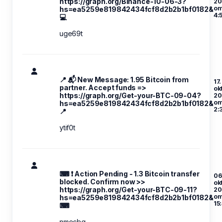
https://graph.org/Binance-10-06-3?
20
o
hs=ea5259e819842434fcf8d2b2b1bf0182&
4:
💻
uge69t
📍 📬 New Message: 1.95 Bitcoin from
17.
partner. Accept funds =>
ok
https://graph.org/Get-your-BTC-09-04?
20
o
hs=ea5259e819842434fcf8d2b2b1bf0182&
2:
📍
ytif0t
⌨ ❗ Action Pending - 1.3 Bitcoin transfer
06
blocked. Confirm now >>
ok
https://graph.org/Get-your-BTC-09-11?
20
o
hs=ea5259e819842434fcf8d2b2b1bf0182&
15
⌨
nmocbg