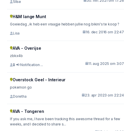
30. mrt 2021 om 17:26
5Ilse
H&M lange Munt
Goeiedag , ik heb een vraagje hebben jullie nog bikini's te koop ?
16. dec 2016 om 22:47
Lisa
AVA - Overijse
zbkx4b
11. aug 2025 om 3:07
🔒 📢 Notification ...
Overstock Geel - Interieur
pokemon go
23. apr 2023 om 22:24
Doretha
AVA - Tongeren
If you ask me, I have been tracking this awesome thread for a few
weeks, and I decided to share s...