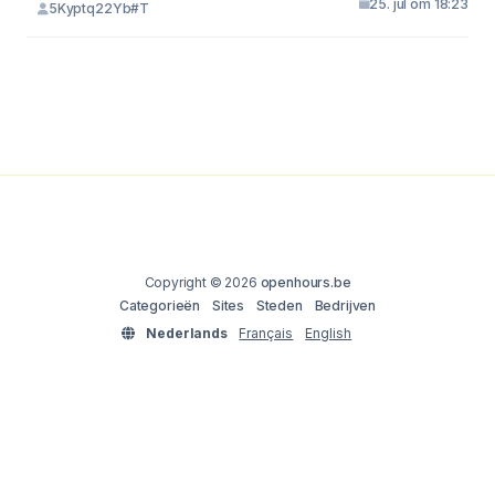
25. jul om 18:23
5Kyptq22Yb#T
Copyright © 2026
openhours.be
Categorieën
Sites
Steden
Bedrijven
Nederlands
Français
English