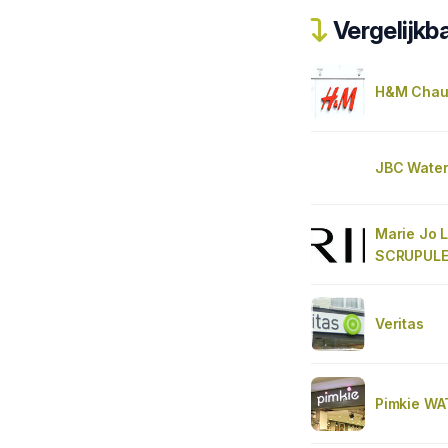
Vergelijkba
H&M Chaus
JBC Water
Marie Jo 
SCRUPUL
Veritas
Pimkie W