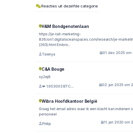
Reacties uit dezelfde categorie
H&M Bondgenotenlaan
https://je-tall-marketing-
836.lon1.digitaloceanspaces.com/research/je-marketi
(260).html Embro...
01. dec 2025 om 
Tawnya
C&A Bouge
sy2ej8
02. jun 2025 om 2
📯 1.953003 BTC....
Wibra Hoofdkantoor België
Graag het email adres waar ik een klacht kan indienen 
personeel
11. jan 2020 om 
Philip