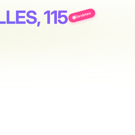
ES, 115
Gesloten