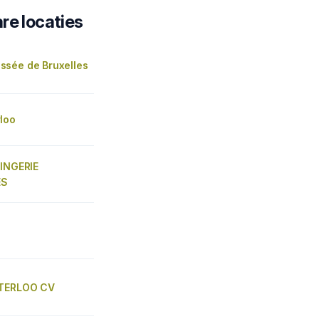
re locaties
sée de Bruxelles
loo
LINGERIE
ES
ATERLOO CV