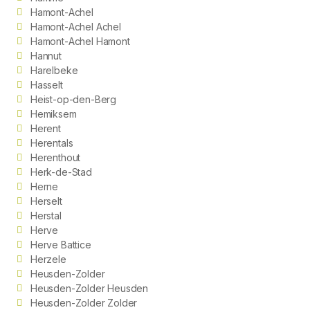
Hamont-Achel
Hamont-Achel Achel
Hamont-Achel Hamont
Hannut
Harelbeke
Hasselt
Heist-op-den-Berg
Hemiksem
Herent
Herentals
Herenthout
Herk-de-Stad
Herne
Herselt
Herstal
Herve
Herve Battice
Herzele
Heusden-Zolder
Heusden-Zolder Heusden
Heusden-Zolder Zolder