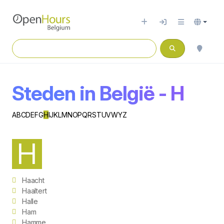
Steden in België - H
A
B
C
D
E
F
G
H
I
J
K
L
M
N
O
P
Q
R
S
T
U
V
W
Y
Z
H
Haacht
Haaltert
Halle
Ham
Hamme