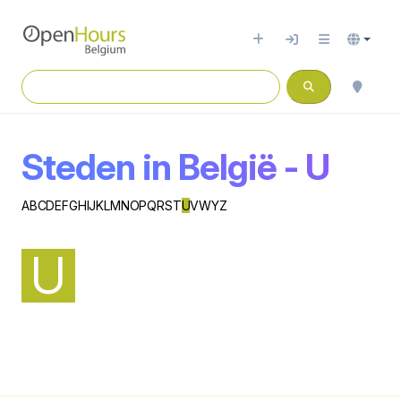
Steden in België - U
A
B
C
D
E
F
G
H
I
J
K
L
M
N
O
P
Q
R
S
T
U
V
W
Y
Z
U