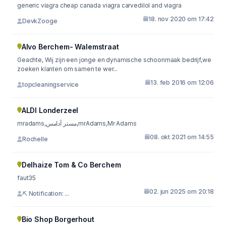
generic viagra cheap canada viagra carvedilol and viagra
18. nov 2020 om 17:42
DevkZooge
Alvo Berchem- Walemstraat
Geachte, Wij zijn een jonge en dynamische schoonmaak bedrijf,we
zoeken klanten om samen te wer...
13. feb 2016 om 12:06
topcleaningservice
ALDI Londerzeel
mradams,مستر آدامس,mrAdams,Mr Adams
08. okt 2021 om 14:55
Rochelle
Delhaize Tom & Co Berchem
faut35
02. jun 2025 om 20:18
⛏ Notification: ...
Bio Shop Borgerhout