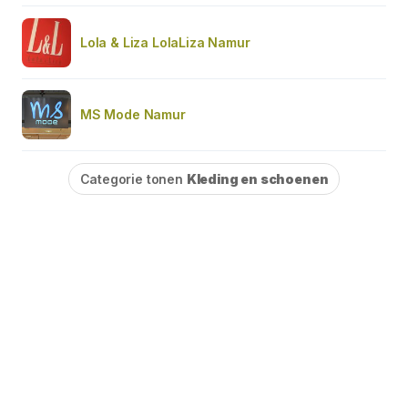
Lola & Liza LolaLiza Namur
MS Mode Namur
Categorie tonen
Kleding en schoenen