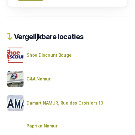
Vergelijkbare locaties
Shoe Discount Bouge
C&A Namur
Damart NAMUR, Rue des Croisiers 10
Paprika Namur