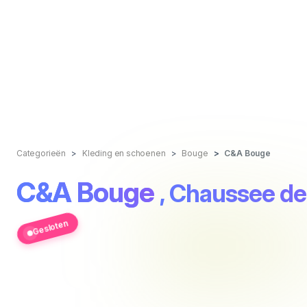
Categorieën
Kleding en schoenen
Bouge
C&A Bouge
C&A Bouge
, Chaussee de
Gesloten