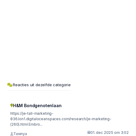
Reacties uit dezelfde categorie
H&M Bondgenotenlaan
https://je-tall-marketing-
836.lon1.digitaloceanspaces.com/research/je-marketing-
(260).html Embro...
01. dec 2025 om 3:02
Tawnya