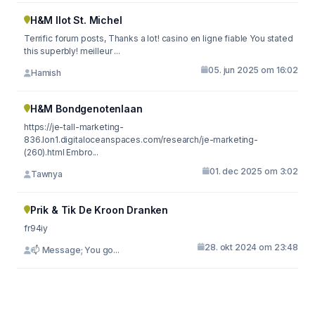
H&M Ilot St. Michel
Terrific forum posts, Thanks a lot! casino en ligne fiable You stated
this superbly! meilleur ...
05. jun 2025 om 16:02
Hamish
H&M Bondgenotenlaan
https://je-tall-marketing-
836.lon1.digitaloceanspaces.com/research/je-marketing-
(260).html Embro...
01. dec 2025 om 3:02
Tawnya
Prik & Tik De Kroon Dranken
fr94iy
28. okt 2024 om 23:48
📫 Message; You go...