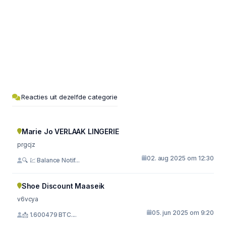
Reacties uit dezelfde categorie
Marie Jo VERLAAK LINGERIE
prgcjz
02. aug 2025 om 12:30
🔍 💹 Balance Notif...
Shoe Discount Maaseik
v6vcya
05. jun 2025 om 9:20
📩 1.600479 BTC....