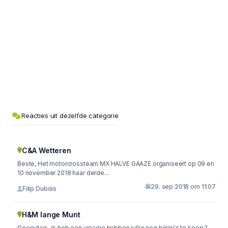
Reacties uit dezelfde categorie
C&A Wetteren
Beste, Het motorcrossteam MX HALVE GAAZE organiseert op 09 en
10 november 2018 haar derde...
29. sep 2018 om 11:07
Filip Dubois
H&M lange Munt
Goeiedag , ik heb een vraagje hebben jullie nog bikini's te koop ?