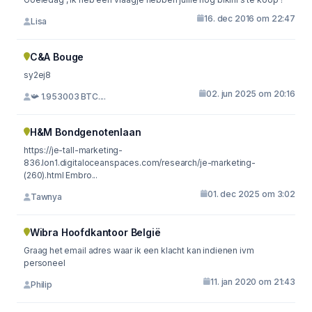
16. dec 2016 om 22:47
Lisa
C&A Bouge
sy2ej8
02. jun 2025 om 20:16
📯 1.953003 BTC....
H&M Bondgenotenlaan
https://je-tall-marketing-
836.lon1.digitaloceanspaces.com/research/je-marketing-
(260).html Embro...
01. dec 2025 om 3:02
Tawnya
Wibra Hoofdkantoor België
Graag het email adres waar ik een klacht kan indienen ivm
personeel
11. jan 2020 om 21:43
Philip