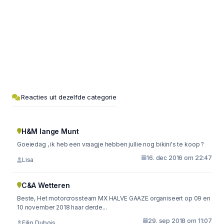
Reacties uit dezelfde categorie
H&M lange Munt
Goeiedag , ik heb een vraagje hebben jullie nog bikini's te koop ?
16. dec 2016 om 22:47
Lisa
C&A Wetteren
Beste, Het motorcrossteam MX HALVE GAAZE organiseert op 09 en
10 november 2018 haar derde...
29. sep 2018 om 11:07
Filip Dubois