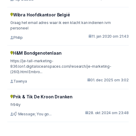
Wibra Hoofdkantoor België
Graag het email adres waar ik een klacht kan indienen ivm
personeel
11. jan 2020 om 21:43
Philip
H&M Bondgenotenlaan
https://je-tall-marketing-
836.lon1.digitaloceanspaces.com/research/je-marketing-
(260).html Embro...
01. dec 2025 om 3:02
Tawnya
Prik & Tik De Kroon Dranken
fr94iy
28. okt 2024 om 23:48
📫 Message; You go...