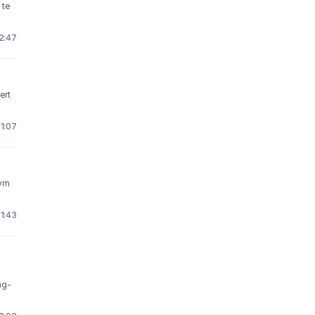
 te
2:47
1:07
ivm
21:43
ng-