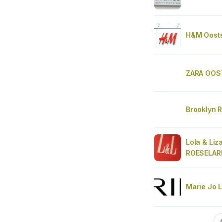
H&M Oosts
ZARA OOS
Brooklyn 
Lola & Liz
ROESELARE
Marie Jo 