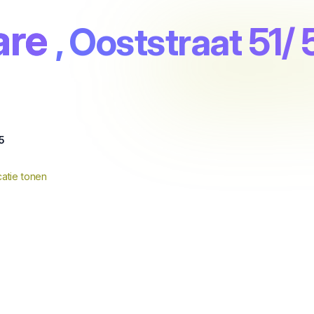
are
, Ooststraat 51/ 
55
atie tonen