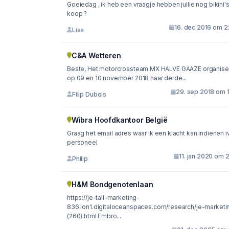
Goeiedag , ik heb een vraagje hebben jullie nog bikini's
koop ?
16. dec 2016 om 2
Lisa
C&A Wetteren
Beste, Het motorcrossteam MX HALVE GAAZE organiseert
op 09 en 10 november 2018 haar derde...
29. sep 2018 om 1
Filip Dubois
Wibra Hoofdkantoor België
Graag het email adres waar ik een klacht kan indienen 
personeel
11. jan 2020 om 
Philip
H&M Bondgenotenlaan
https://je-tall-marketing-
836.lon1.digitaloceanspaces.com/research/je-marketi
(260).html Embro...