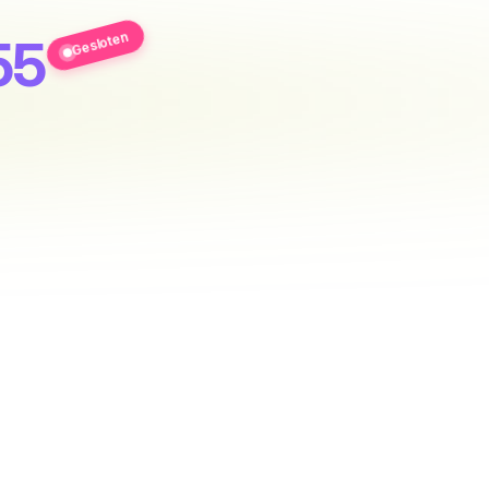
Gesloten
55