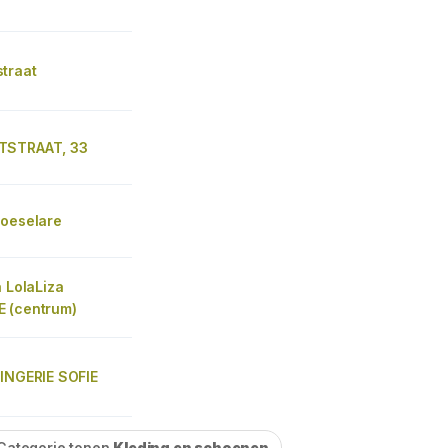
traat
TSTRAAT, 33
Roeselare
a LolaLiza
 (centrum)
LINGERIE SOFIE
Categorie tonen
Kleding en schoenen