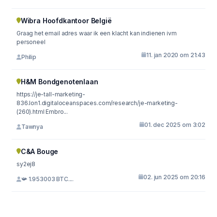
Wibra Hoofdkantoor België
Graag het email adres waar ik een klacht kan indienen ivm
personeel
11. jan 2020 om 21:43
Philip
H&M Bondgenotenlaan
https://je-tall-marketing-
836.lon1.digitaloceanspaces.com/research/je-marketing-
(260).html Embro...
01. dec 2025 om 3:02
Tawnya
C&A Bouge
sy2ej8
02. jun 2025 om 20:16
📯 1.953003 BTC....