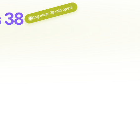
Nog maar 38 min open!
s 38