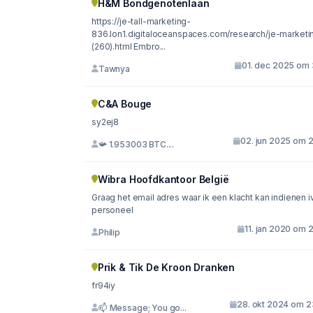
H&M Bondgenotenlaan
https://je-tall-marketing-
836.lon1.digitaloceanspaces.com/research/je-marketi
(260).html Embro...
01. dec 2025 om 
Tawnya
C&A Bouge
sy2ej8
02. jun 2025 om 2
📯 1.953003 BTC....
Wibra Hoofdkantoor België
Graag het email adres waar ik een klacht kan indienen 
personeel
11. jan 2020 om 
Philip
Prik & Tik De Kroon Dranken
fr94iy
28. okt 2024 om 2
📫 Message; You go...