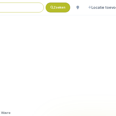
Locatie toev
Zoeken
 Wavre