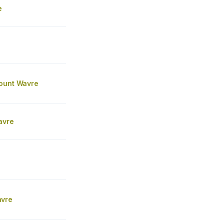
e
ount Wavre
avre
avre