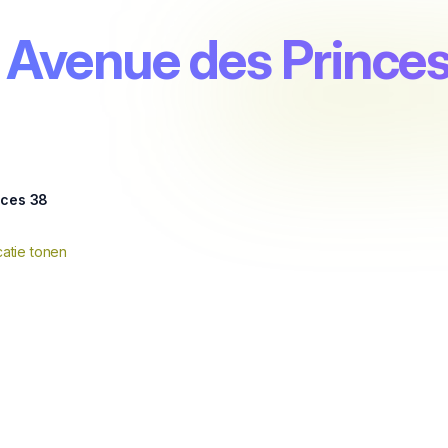
, Avenue des Prince
nces 38
atie tonen