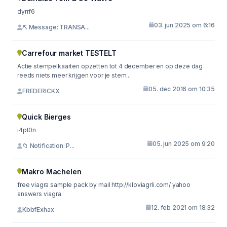
dyrrf6
03. jun 2025 om 6:16
⛏ Message: TRANSA...
Carrefour market TESTELT
Actie stempelkaarten opzetten tot 4 december en op deze dag
reeds niets meer krijgen voor je stem...
05. dec 2016 om 10:35
FREDERICKX
Quick Bierges
i4pt0n
05. jun 2025 om 9:20
📁 Notification: P...
Makro Machelen
free viagra sample pack by mail http://kloviagrli.com/ yahoo
answers viagra
12. feb 2021 om 18:32
KbbfExhax