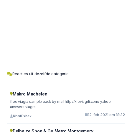
Reacties uit dezelfde categorie
Makro Machelen
free viagra sample pack by mail http://kloviagrli.com/ yahoo
answers viagra
12. feb 2021 om 18:32
KbbfExhax
Delhaize Shop & Go Metro Montgomery