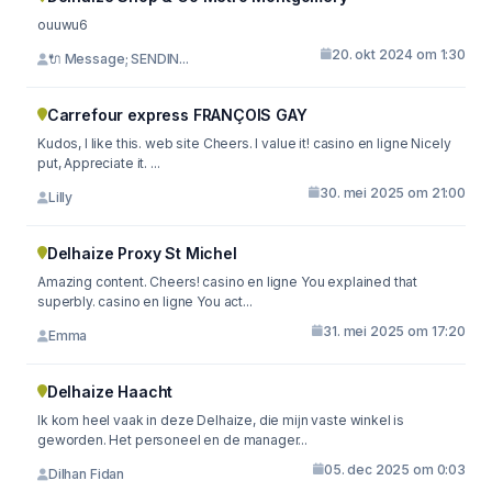
ouuwu6
20. okt 2024 om 1:30
🔌 Message; SENDIN...
Carrefour express FRANÇOIS GAY
Kudos, I like this. web site Cheers. I value it! casino en ligne Nicely
put, Appreciate it. ...
30. mei 2025 om 21:00
Lilly
Delhaize Proxy St Michel
Amazing content. Cheers! casino en ligne You explained that
superbly. casino en ligne You act...
31. mei 2025 om 17:20
Emma
Delhaize Haacht
Ik kom heel vaak in deze Delhaize, die mijn vaste winkel is
geworden. Het personeel en de manager...
05. dec 2025 om 0:03
Dilhan Fidan