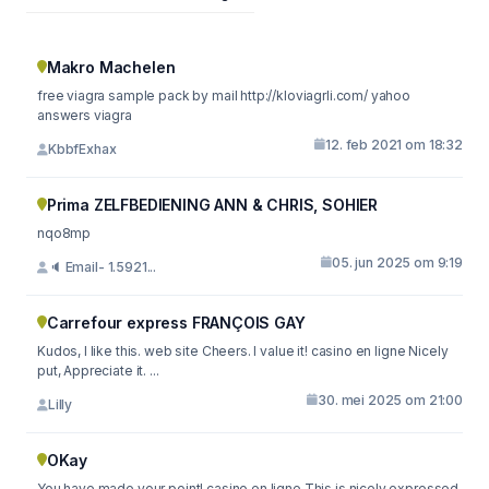
Makro Machelen
free viagra sample pack by mail http://kloviagrli.com/ yahoo
answers viagra
12. feb 2021 om 18:32
KbbfExhax
Prima ZELFBEDIENING ANN & CHRIS, SOHIER
nqo8mp
05. jun 2025 om 9:19
🔈 Email- 1.5921...
Carrefour express FRANÇOIS GAY
Kudos, I like this. web site Cheers. I value it! casino en ligne Nicely
put, Appreciate it. ...
30. mei 2025 om 21:00
Lilly
OKay
You have made your point! casino en ligne This is nicely expressed.