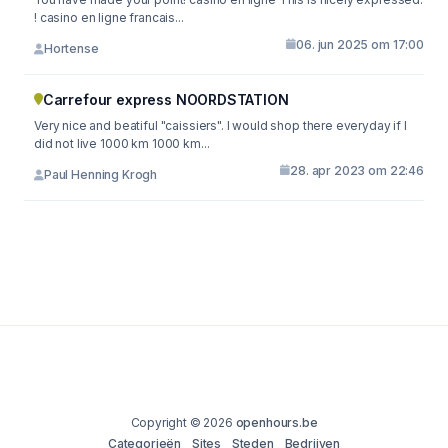
! casino en ligne francais...
06. jun 2025 om 17:00
Hortense
Carrefour express NOORDSTATION
Very nice and beatiful "caissiers". I would shop there everyday if I
did not live 1000 km 1000 km...
28. apr 2023 om 22:46
Paul Henning Krogh
Copyright © 2026
openhours.be
Categorieën
Sites
Steden
Bedrijven