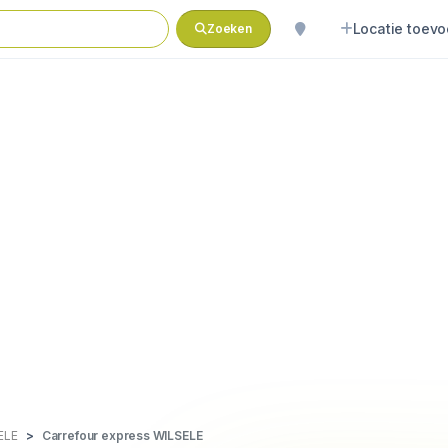
Locatie toev
Zoeken
ELE
Carrefour express WILSELE