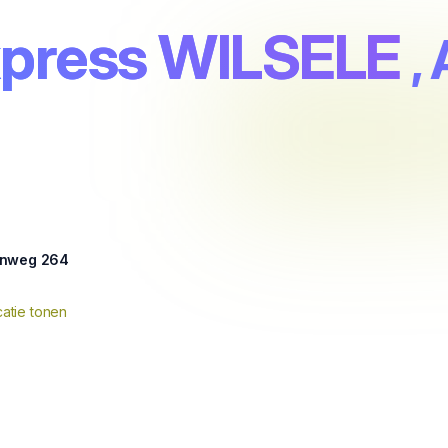
xpress WILSELE
,
enweg 264
atie tonen