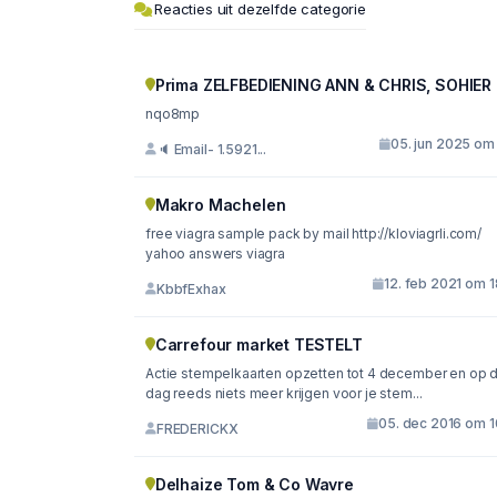
Reacties uit dezelfde categorie
Prima ZELFBEDIENING ANN & CHRIS, SOHIER
nqo8mp
05. jun 2025 om 
🔈 Email- 1.5921...
Makro Machelen
free viagra sample pack by mail http://kloviagrli.com/
yahoo answers viagra
12. feb 2021 om 
KbbfExhax
Carrefour market TESTELT
Actie stempelkaarten opzetten tot 4 december en op 
dag reeds niets meer krijgen voor je stem...
05. dec 2016 om 1
FREDERICKX
Delhaize Tom & Co Wavre