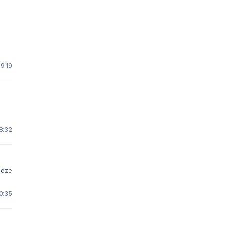
9:19
18:32
deze
0:35