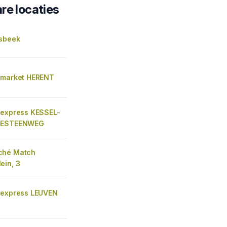
re locaties
lsbeek
 market HERENT
 express KESSEL-
SESTEENWEG
ché Match
ein, 3
 express LEUVEN