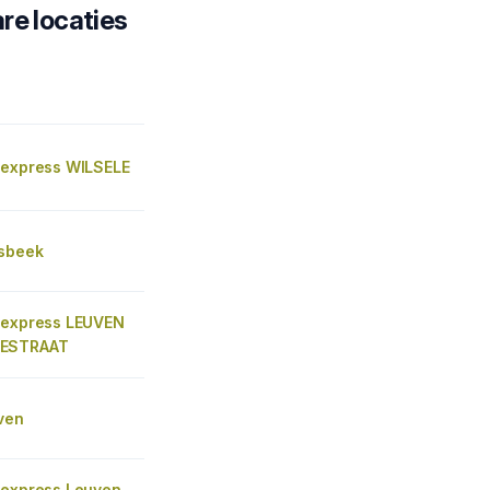
re locaties
 express WILSELE
lsbeek
 express LEUVEN
ESTRAAT
ven
 express Leuven