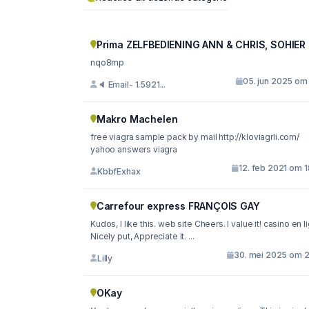
Prima ZELFBEDIENING ANN & CHRIS, SOHIER
nqo8mp
05. jun 2025 om 
🔈 Email- 1.5921...
Makro Machelen
free viagra sample pack by mail http://kloviagrli.com/
yahoo answers viagra
12. feb 2021 om 
KbbfExhax
Carrefour express FRANÇOIS GAY
Kudos, I like this. web site Cheers. I value it! casino en l
Nicely put, Appreciate it. ...
30. mei 2025 om 2
Lilly
OKay