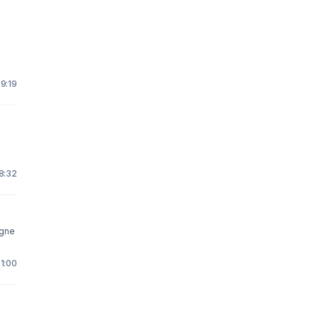
9:19
18:32
igne
1:00