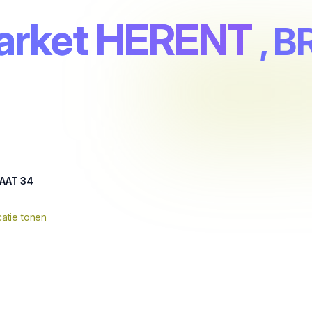
market HERENT
, 
AAT 34
atie tonen