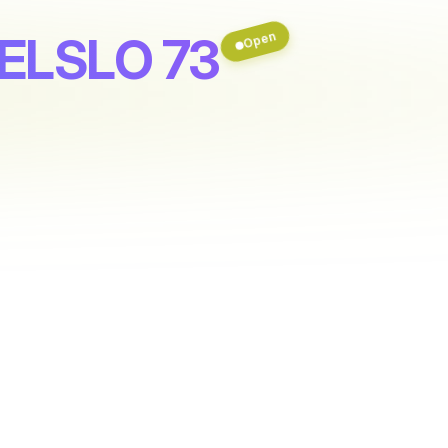
 ELSLO 73
Open