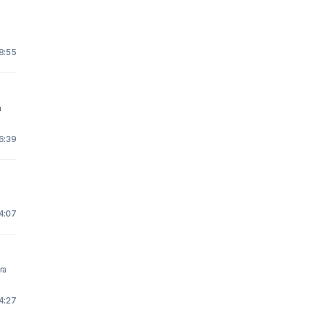
8:55
16:39
4:07
4:27