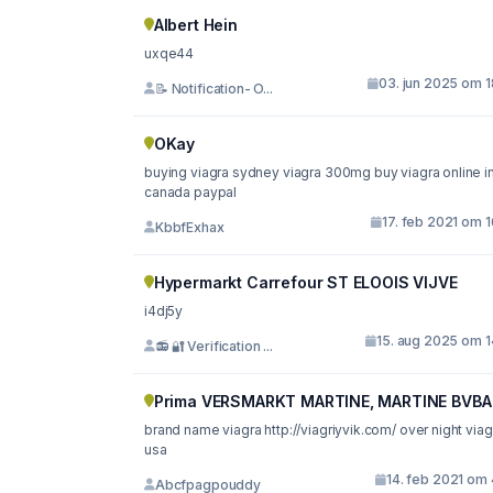
Albert Hein
uxqe44
03. jun 2025 om 1
📝 Notification- O...
OKay
buying viagra sydney viagra 300mg buy viagra online in
canada paypal
17. feb 2021 om 
KbbfExhax
Hypermarkt Carrefour ST ELOOIS VIJVE
i4dj5y
15. aug 2025 om 1
📻 🔐 Verification ...
Prima VERSMARKT MARTINE, MARTINE BVBA
brand name viagra http://viagriyvik.com/ over night viagra
usa
14. feb 2021 om 
Abcfpagpouddy