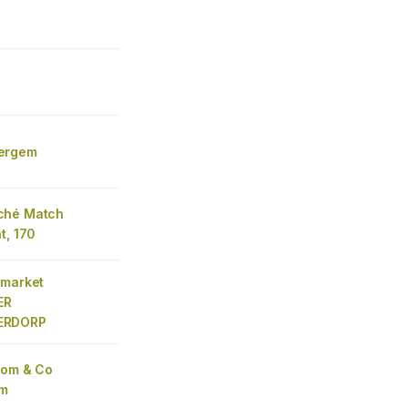
ergem
ché Match
t, 170
 market
ER
ERDORP
Tom & Co
m