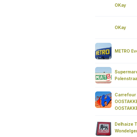
OKay
OKay
METRO Ev
Supermar
Polenstraa
Carrefour
OOSTAKK
OOSTAKK
Delhaize 
Wondelge