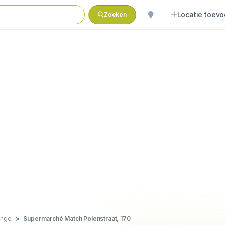
Locatie toev
Zoeken
inge
Supermarché Match Polenstraat, 170