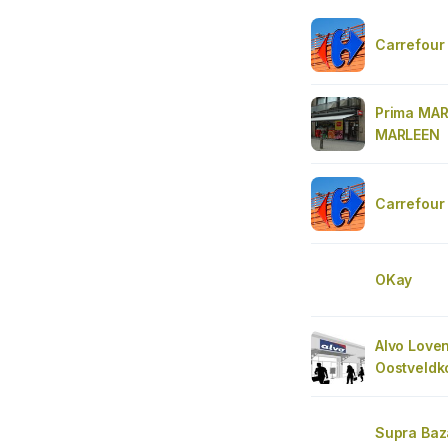
Carrefour
Prima MA
MARLEEN
Carrefour
OKay
Alvo Love
Oostveldk
Supra Ba