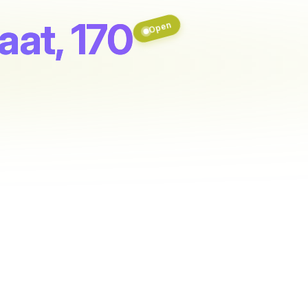
at, 170
Open