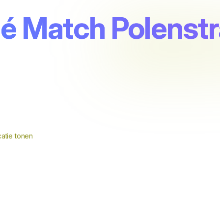
 Match Polenstra
0
atie tonen