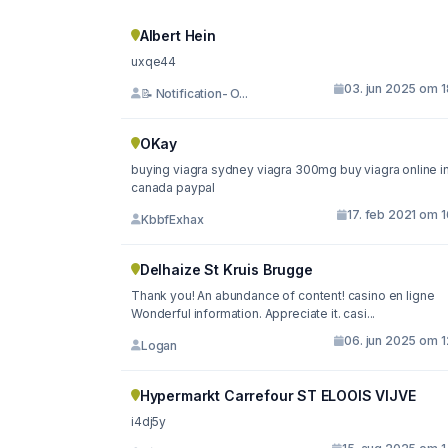
Albert Hein
uxqe44
03. jun 2025 om 1
📝 Notification- O...
OKay
buying viagra sydney viagra 300mg buy viagra online in
canada paypal
17. feb 2021 om 
KbbfExhax
Delhaize St Kruis Brugge
Thank you! An abundance of content! casino en ligne
Wonderful information. Appreciate it. casi...
06. jun 2025 om 1
Logan
Hypermarkt Carrefour ST ELOOIS VIJVE
i4dj5y