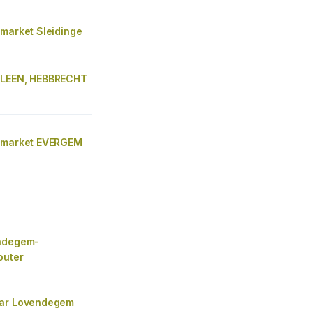
 market Sleidinge
RLEEN, HEBBRECHT
 market EVERGEM
ndegem-
outer
zar Lovendegem