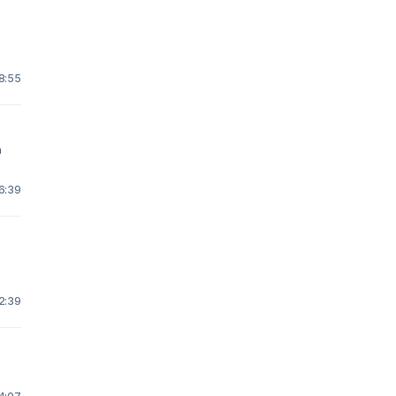
8:55
16:39
2:39