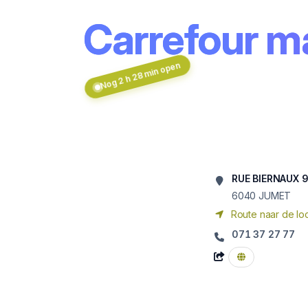
Carrefour 
Nog 2 h 28 min open
RUE BIERNAUX 
6040
JUMET
Route naar de loc
071 37 27 77