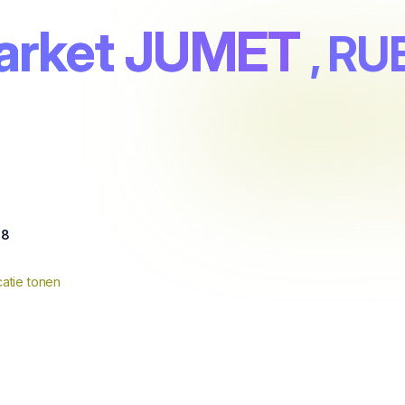
market JUMET
, R
98
atie tonen