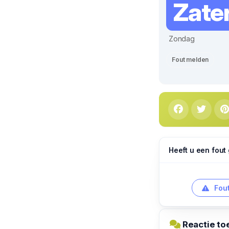
Zate
Zondag
Fout melden
Heeft u een fout
Fout
Reactie to