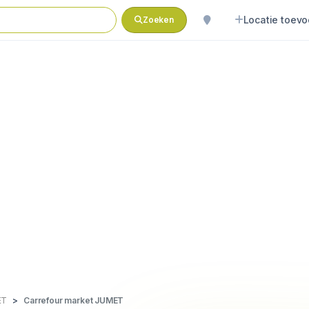
Locatie toev
Zoeken
ET
Carrefour market JUMET