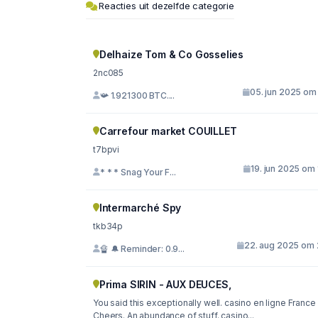
Reacties uit dezelfde categorie
Delhaize Tom & Co Gosselies
2nc085
05. jun 2025 om 
📯 1.921300 BTC....
Carrefour market COUILLET
t7bpvi
19. jun 2025 om 
* * * Snag Your F...
Intermarché Spy
tkb34p
22. aug 2025 om 
🔏 🔔 Reminder: 0.9...
Prima SIRIN - AUX DEUCES,
You said this exceptionally well. casino en ligne France
Cheers. An abundance of stuff. casino...