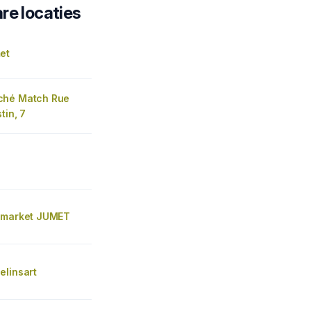
re locaties
et
ché Match Rue
tin, 7
 market JUMET
elinsart