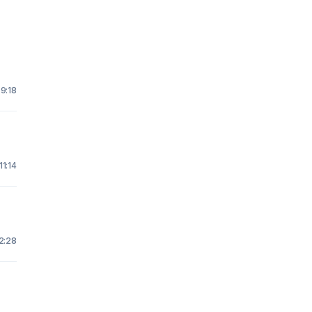
9:18
11:14
2:28