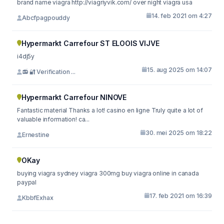
brand name viagra http://viagriyvik.com/ over night viagra usa
14. feb 2021 om 4:27
Abcfpagpouddy
Hypermarkt Carrefour ST ELOOIS VIJVE
i4dj5y
15. aug 2025 om 14:07
📻 🔐 Verification ...
Hypermarkt Carrefour NINOVE
Fantastic material Thanks a lot! casino en ligne Truly quite a lot of
valuable information! ca...
30. mei 2025 om 18:22
Ernestine
OKay
buying viagra sydney viagra 300mg buy viagra online in canada
paypal
17. feb 2021 om 16:39
KbbfExhax