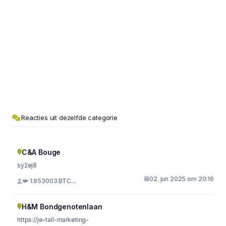
Reacties uit dezelfde categorie
C&A Bouge
sy2ej8
02. jun 2025 om 20:16
📯 1.953003 BTC....
H&M Bondgenotenlaan
https://je-tall-marketing-