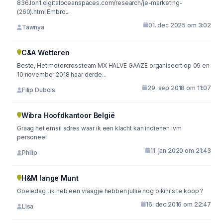
836.lon1.digitaloceanspaces.com/research/je-marketing-
(260).html Embro...
01. dec 2025 om 3:02
Tawnya
C&A Wetteren
Beste, Het motorcrossteam MX HALVE GAAZE organiseert op 09 en
10 november 2018 haar derde...
29. sep 2018 om 11:07
Filip Dubois
Wibra Hoofdkantoor België
Graag het email adres waar ik een klacht kan indienen ivm
personeel
11. jan 2020 om 21:43
Philip
H&M lange Munt
Goeiedag , ik heb een vraagje hebben jullie nog bikini's te koop ?
16. dec 2016 om 22:47
Lisa