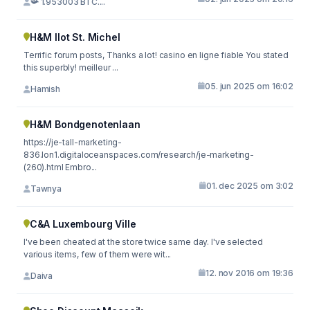
📯 1.953003 BTC....
H&M Ilot St. Michel
Terrific forum posts, Thanks a lot! casino en ligne fiable You stated
this superbly! meilleur ...
05. jun 2025 om 16:02
Hamish
H&M Bondgenotenlaan
https://je-tall-marketing-
836.lon1.digitaloceanspaces.com/research/je-marketing-
(260).html Embro...
01. dec 2025 om 3:02
Tawnya
C&A Luxembourg Ville
I've been cheated at the store twice same day. I've selected
various items, few of them were wit...
12. nov 2016 om 19:36
Daiva