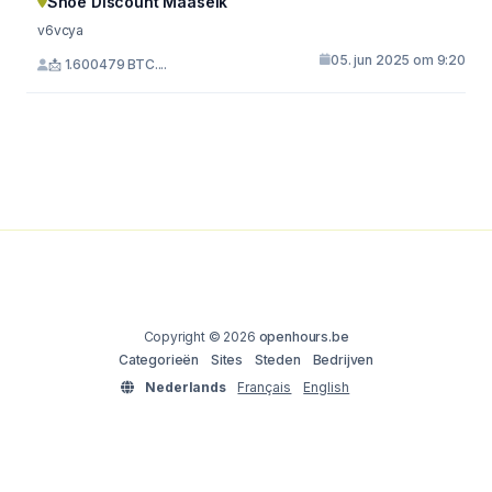
Shoe Discount Maaseik
v6vcya
05. jun 2025 om 9:20
📩 1.600479 BTC....
Copyright © 2026
openhours.be
Categorieën
Sites
Steden
Bedrijven
Nederlands
Français
English