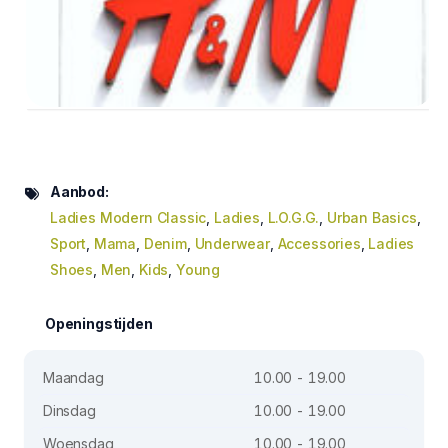
Aanbod:
Ladies Modern Classic
,
Ladies
,
L.O.G.G.
,
Urban Basics
,
Sport
,
Mama
,
Denim
,
Underwear
,
Accessories
,
Ladies
Shoes
,
Men
,
Kids
,
Young
Openingstijden
Maandag
10.00 - 19.00
Dinsdag
10.00 - 19.00
Woensdag
10.00 - 19.00