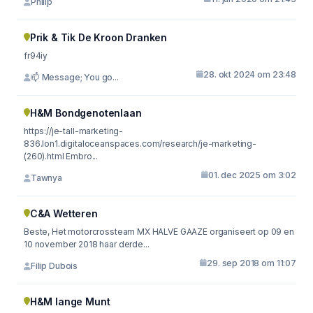
Philip
Prik & Tik De Kroon Dranken
fr94iy
28. okt 2024 om 23:48
📫 Message; You go...
H&M Bondgenotenlaan
https://je-tall-marketing-
836.lon1.digitaloceanspaces.com/research/je-marketing-
(260).html Embro...
01. dec 2025 om 3:02
Tawnya
C&A Wetteren
Beste, Het motorcrossteam MX HALVE GAAZE organiseert op 09 en
10 november 2018 haar derde...
29. sep 2018 om 11:07
Filip Dubois
H&M lange Munt