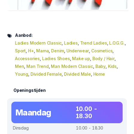
Aanbod:
Ladies Modern Classic
,
Ladies
,
Trend Ladies
,
L.O.G.G.
,
Sport
,
H+
,
Mama
,
Denim
,
Underwear
,
Cosmetics
,
Accessories
,
Ladies Shoes
,
Make up
,
Body / Hair
,
Men
,
Man Trend
,
Man Modern Classic
,
Baby
,
Kids
,
Young
,
Divided Female
,
Divided Male
,
Home
Openingstijden
10.00 -
Maandag
18.30
Dinsdag
10.00 - 18.30