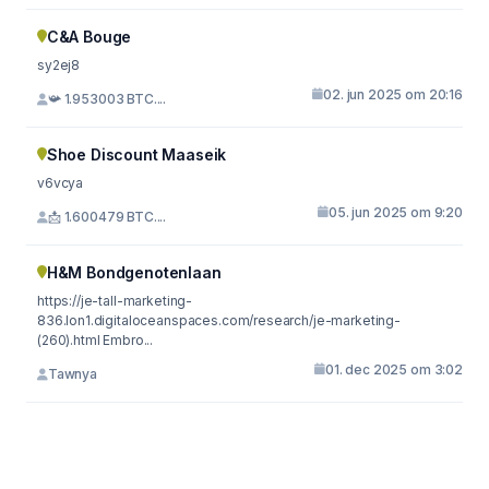
C&A Bouge
sy2ej8
02. jun 2025 om 20:16
📯 1.953003 BTC....
Shoe Discount Maaseik
v6vcya
05. jun 2025 om 9:20
📩 1.600479 BTC....
H&M Bondgenotenlaan
https://je-tall-marketing-
836.lon1.digitaloceanspaces.com/research/je-marketing-
(260).html Embro...
01. dec 2025 om 3:02
Tawnya