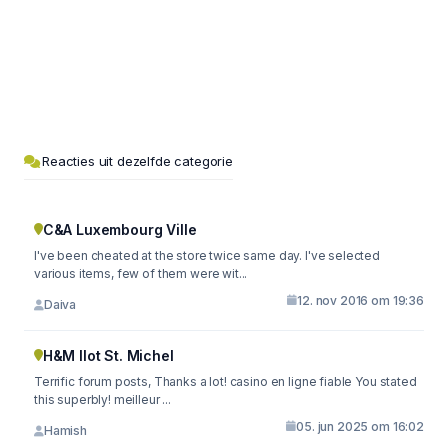
Reacties uit dezelfde categorie
C&A Luxembourg Ville
I've been cheated at the store twice same day. I've selected
various items, few of them were wit...
12. nov 2016 om 19:36
Daiva
H&M Ilot St. Michel
Terrific forum posts, Thanks a lot! casino en ligne fiable You stated
this superbly! meilleur ...
05. jun 2025 om 16:02
Hamish