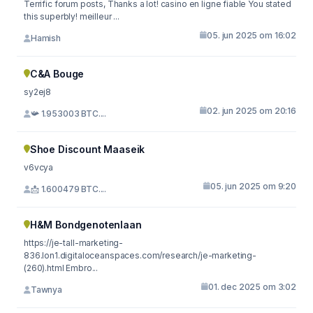
Terrific forum posts, Thanks a lot! casino en ligne fiable You stated
this superbly! meilleur ...
05. jun 2025 om 16:02
Hamish
C&A Bouge
sy2ej8
02. jun 2025 om 20:16
📯 1.953003 BTC....
Shoe Discount Maaseik
v6vcya
05. jun 2025 om 9:20
📩 1.600479 BTC....
H&M Bondgenotenlaan
https://je-tall-marketing-
836.lon1.digitaloceanspaces.com/research/je-marketing-
(260).html Embro...
01. dec 2025 om 3:02
Tawnya